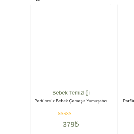
Bebek Temizliği
Parfümsüz Bebek Çamaşır Yumuşatıcı
Parfü
Rated
5
out
₺
379
of 5