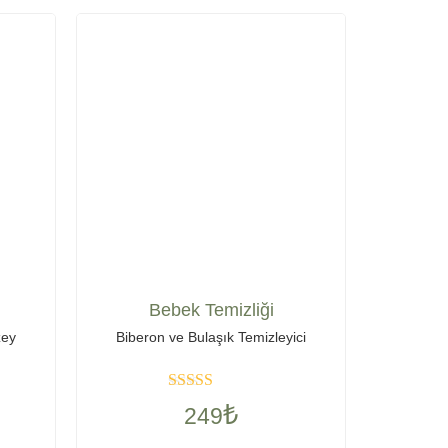
Bebek Temizliği
zey
Biberon ve Bulaşık Temizleyici
Rated
5
out
₺
249
of 5