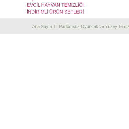
EVCİL HAYVAN TEMİZLİĞİ
İNDİRİMLİ ÜRÜN SETLERİ
Ana Sayfa
Parfümsüz Oyuncak ve Yüzey Temizl