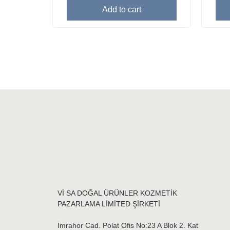
Add to cart
Vİ SA DOĞAL ÜRÜNLER KOZMETİK
PAZARLAMA LİMİTED ŞİRKETİ
İmrahor Cad. Polat Ofis No:23 A Blok 2. Kat