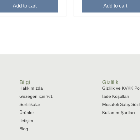
of
Add to cart
Add to cart
5
Bilgi
Gizlilik
Hakkımızda
Gizlilik ve KVKK Pol
Gezegen için %1
İade Koşulları
Sertifikalar
Mesafeli Satış Söz
Ürünler
Kullanım Şartları
İletişim
Blog