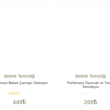
Bebek Temizliği
Bebek Temizliği
msüz Bebek Çamaşır Deterjanı
Parfümsüz Oyuncak ve Yü
Temizleyici
Rated
5
out
Rated
₺
₺
449
269
of 5
0
out