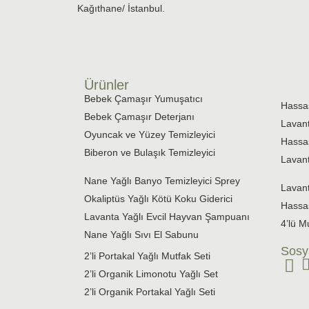
Kağıthane/ İstanbul.
Ürünler
Bebek Çamaşır Yumuşatıcı
Hassas
Bebek Çamaşır Deterjanı
Lavant
Oyuncak ve Yüzey Temizleyici
Hassas
Biberon ve Bulaşık Temizleyici
Lavant
Nane Yağlı Banyo Temizleyici Sprey
Lavant
Okaliptüs Yağlı Kötü Koku Giderici
Hassas
Lavanta Yağlı Evcil Hayvan Şampuanı
4’lü M
Nane Yağlı Sıvı El Sabunu
Sosy
2’li Portakal Yağlı Mutfak Seti
2’li Organik Limonotu Yağlı Set
2’li Organik Portakal Yağlı Seti