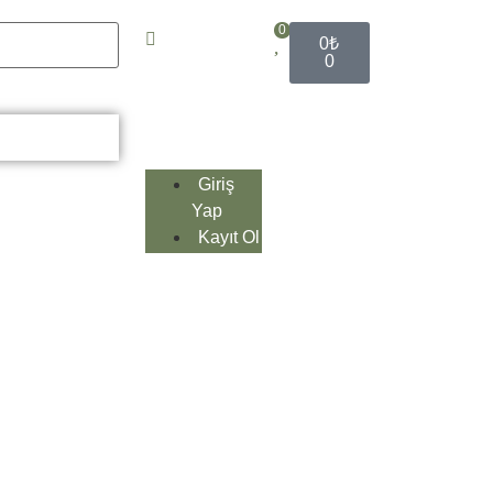
0
0
₺
0
Giriş
Yap
Kayıt Ol