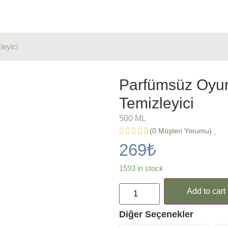
eyici
Parfümsüz Oyu
Temizleyici
500 ML
(
0
Müşteri Yorumu)
269
₺
1593 in stock
Add to cart
Diğer Seçenekler