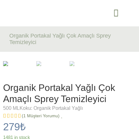
Tüm Ürünler
Bebek Temizliği
Temizlik Ürünleri
Kişisel Bakım
Evcil Hayvan
İndirimli Ürün Seti
Organik Portakal Yağlı Çok Amaçlı Sprey
Temizleyici
Organik Portakal Yağlı Çok
Amaçlı Sprey Temizleyici
500 ML
Koku:
Organik Portakal Yağlı
(
1
Müşteri Yorumu)
279
₺
1481 in stock