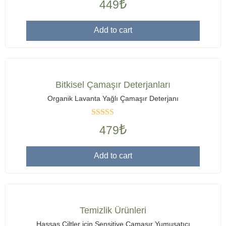
₺
449
0
out
of
Add to cart
5
Bitkisel Çamaşır Deterjanları
Organik Lavanta Yağlı Çamaşır Deterjanı
Rated
5
out
₺
479
of 5
Add to cart
Temizlik Ürünleri
Hassas Ciltler için Sensitive Çamaşır Yumuşatıcı