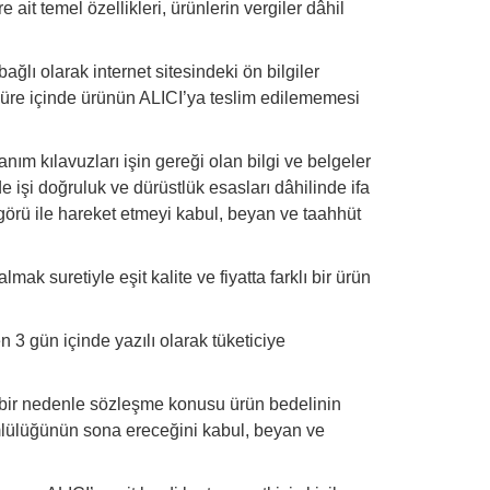
ait temel özellikleri, ürünlerin vergiler dâhil
ğlı olarak internet sitesindeki ön bilgiler
u süre içinde ürünün ALICI’ya teslim edilememesi
nım kılavuzları işin gereği olan bilgi ve belgeler
e işi doğruluk ve dürüstlük esasları dâhilinde ifa
öngörü ile hareket etmeyi kabul, beyan ve taahhüt
 suretiyle eşit kalite ve fiyatta farklı bir ürün
 3 gün içinde yazılı olarak tüketiciye
i bir nedenle sözleşme konusu ürün bedelinin
mlülüğünün sona ereceğini kabul, beyan ve