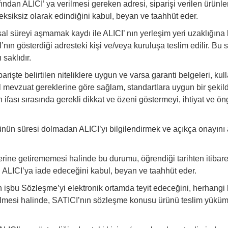
an ALICI’ ya verilmesi gereken adresi, siparişi verilen ürünlere 
e eksiksiz olarak edindiğini kabul, beyan ve taahhüt eder.
 süreyi aşmamak kaydı ile ALICI’ nın yerleşim yeri uzaklığına ba
I’nın gösterdiği adresteki kişi ve/veya kuruluşa teslim edilir. B
saklıdır.
işte belirtilen niteliklere uygun ve varsa garanti belgeleri, kulla
sal mevzuat gereklerine göre sağlam, standartlara uygun bir şekild
n ifası sırasında gerekli dikkat ve özeni göstermeyi, ihtiyat ve 
 süresi dolmadan ALICI’yı bilgilendirmek ve açıkça onayını almak
rine getirememesi halinde bu durumu, öğrendiği tarihten itibaren
li ALICI’ya iade edeceğini kabul, beyan ve taahhüt eder.
n işbu Sözleşme’yi elektronik ortamda teyit edeceğini, herhang
ilmesi halinde, SATICI’nın sözleşme konusu ürünü teslim yükü