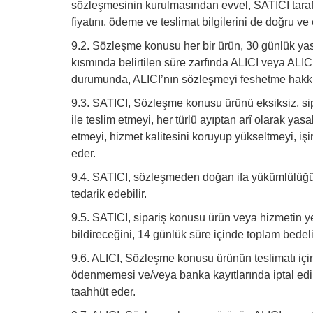
sözleşmesinin kurulmasından evvel, SATICI tarafınd
fiyatını, ödeme ve teslimat bilgilerini de doğru v
9.2. Sözleşme konusu her bir ürün, 30 günlük yasal
kısmında belirtilen süre zarfında ALICI veya ALIC
durumunda, ALICI’nın sözleşmeyi feshetme hakkı 
9.3. SATICI, Sözleşme konusu ürünü eksiksiz, sipar
ile teslim etmeyi, her türlü ayıptan arî olarak ya
etmeyi, hizmet kalitesini koruyup yükseltmeyi, işi
eder.
9.4. SATICI, sözleşmeden doğan ifa yükümlülüğünün
tedarik edebilir.
9.5. SATICI, sipariş konusu ürün veya hizmetin ye
bildireceğini, 14 günlük süre içinde toplam bede
9.6. ALICI, Sözleşme konusu ürünün teslimatı içi
ödenmemesi ve/veya banka kayıtlarında iptal ed
taahhüt eder.