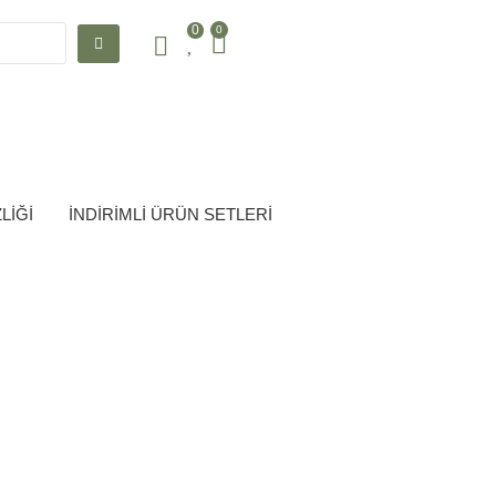
0
0
Giriş Yap
Kayıt Ol
LİĞİ
İNDİRİMLİ ÜRÜN SETLERİ
esi