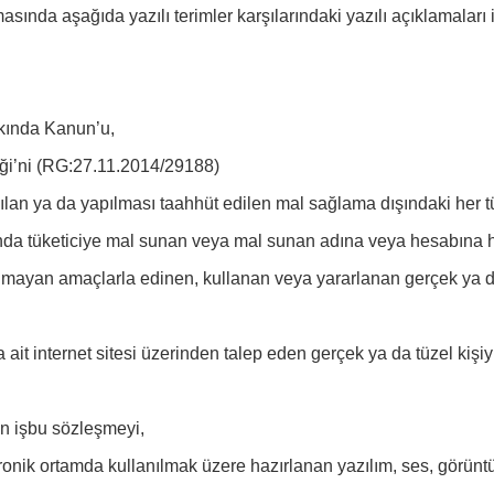
da aşağıda yazılı terimler karşılarındaki yazılı açıklamaları i
kında Kanun’u,
i’ni (RG:27.11.2014/29188)
lan ya da yapılması taahhüt edilen mal sağlama dışındaki her tü
ında tüketiciye mal sunan veya mal sunan adına veya hesabına h
olmayan amaçlarla edinen, kullanan veya yararlanan gerçek ya da
t internet sitesi üzerinden talep eden gerçek ya da tüzel kişiyi
n işbu sözleşmeyi,
tronik ortamda kullanılmak üzere hazırlanan yazılım, ses, görüntü