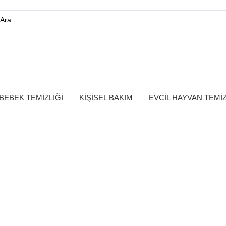
BEBEK TEMİZLİĞİ
KİŞİSEL BAKIM
EVCİL HAYVAN TEMİZ
safeli Satış Sözleşm
Ana Sayfa
Mesafeli Satış Sözleşmesi