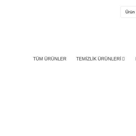
TÜM ÜRÜNLER
TEMİZLİK ÜRÜNLERİ
Me