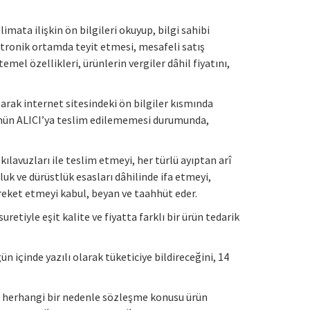
imata ilişkin ön bilgileri okuyup, bilgi sahibi
ktronik ortamda teyit etmesi, mesafeli satış
mel özellikleri, ürünlerin vergiler dâhil fiyatını,
larak internet sitesindeki ön bilgiler kısmında
 ürünün ALICI’ya teslim edilememesi durumunda,
kılavuzları ile teslim etmeyi, her türlü ayıptan arî
luk ve dürüstlük esasları dâhilinde ifa etmeyi,
hareket etmeyi kabul, beyan ve taahhüt eder.
tiyle eşit kalite ve fiyatta farklı bir ürün tedarik
 içinde yazılı olarak tüketiciye bildireceğini, 14
i, herhangi bir nedenle sözleşme konusu ürün