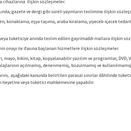
 cihazlarına ilişkin sözleşmeler.
da, gazete ve dergi gibi süreli yayınların teslimine ilişkin sözleş
ken, konaklama, eşya taşıma, araba kiralama, yiyecek-içecek tedar
veya tüketiciye anında teslim edilen gayrimaddi mallara ilişkin sö
n onayı ile ifasına başlanan hizmetlere ilişkin sözleşmeler.
i, mayo, bikini, kitap, kopyalanabilir yazılım ve programlar, DVD, 
ambalajlarının açılmamış, denenmemiş, bozulmamış ve kullanılmamış
arını, aşağıdaki kanunda belirtilen parasal sınırlar dâhilinde tüket
em heyetine veya tüketici mahkemesine yapabilir.