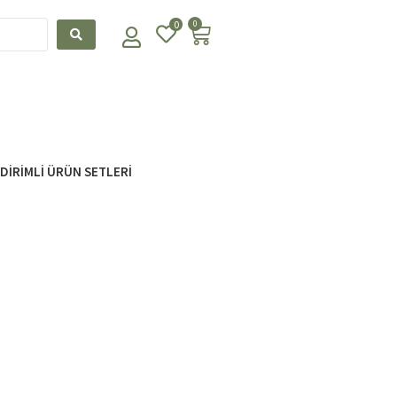
0
0
NDİRİMLİ ÜRÜN SETLERİ
u