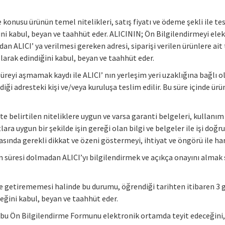
 konusu ürünün temel nitelikleri, satış fiyatı ve ödeme şekli ile tesl
ini kabul, beyan ve taahhüt eder. ALICININ; Ön Bilgilendirmeyi ele
 ALICI’ ya verilmesi gereken adresi, siparişi verilen ürünlere ait te
olarak edindiğini kabul, beyan ve taahhüt eder.
üreyi aşmamak kaydı ile ALICI’ nın yerleşim yeri uzaklığına bağlı o
rdiği adresteki kişi ve/veya kuruluşa teslim edilir. Bu süre içinde
e belirtilen niteliklere uygun ve varsa garanti belgeleri, kullanım 
a uygun bir şekilde işin gereği olan bilgi ve belgeler ile işi doğru
ırasında gerekli dikkat ve özeni göstermeyi, ihtiyat ve öngörü ile 
üresi dolmadan ALICI’yı bilgilendirmek ve açıkça onayını almak sure
ne getirememesi halinde bu durumu, öğrendiği tarihten itibaren 3 gün
ceğini kabul, beyan ve taahhüt eder.
 işbu Ön Bilgilendirme Formunu elektronik ortamda teyit edeceğin