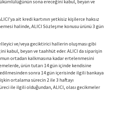
yükümlülüğünün sona ereceğini kabul, beyan ve
CI’ya ait kredi kartının yetkisiz kişilerce haksız
memesi halinde, ALICI Sözleşme konusu ürünü 3 gün
leyici ve/veya geciktirici hallerin oluşması gibi
ni kabul, beyan ve taahhüt eder. ALICI da siparişin
durumun ortadan kalkmasına kadar ertelenmesini
demelerde, ürün tutarı 14 gün içinde kendisine
l edilmesinden sonra 14 gün içerisinde ilgili bankaya
işkin ortalama sürecin 2 ile 3 haftayı
ci ile ilgili olduğundan, ALICI, olası gecikmeler