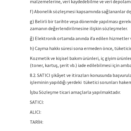
malzemelerine, veri kaydedebilme ve veri depolama
f) Abonelik sözleşmesi kapsamında sağlananlar dışın
g) Belirli bir tarihte veya dönemde yapılması gere
zamanın değerlendirilmesine ilişkin sözleşmeler.
ğ) Elektronik ortamda anında ifa edilen hizmetler 
h) Cayma hakkı süresi sona ermeden önce, tüketicini
Kozmetik ve kişisel bakım ürünleri, iç giyim ürünler
(toner, kartuş, şerit vb.) iade edilebilmesi için 
8.2. SATICI şikâyet ve itirazları konusunda başvurul
işleminin yapıldığı yerdeki tüketici sorunları hak
İşbu Sözleşme ticari amaçlarla yapılmaktadır.
SATICI:
ALICI:
TARİH: