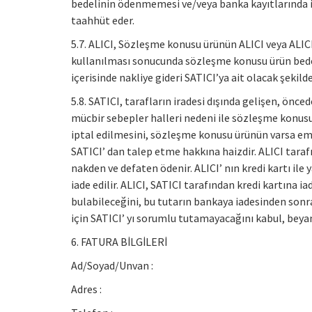
bedelinin ödenmemesi ve/veya banka kayıtlarında i
taahhüt eder.
5.7. ALICI, Sözleşme konusu ürünün ALICI veya ALICI’
kullanılması sonucunda sözleşme konusu ürün bedel
içerisinde nakliye gideri SATICI’ya ait olacak şekil
5.8. SATICI, tarafların iradesi dışında gelişen, önc
mücbir sebepler halleri nedeni ile sözleşme konusu 
iptal edilmesini, sözleşme konusu ürünün varsa ems
SATICI’ dan talep etme hakkına haizdir. ALICI tarafı
nakden ve defaten ödenir. ALICI’ nın kredi kartı ile
iade edilir. ALICI, SATICI tarafından kredi kartına i
bulabileceğini, bu tutarın bankaya iadesinden sonra
için SATICI’ yı sorumlu tutamayacağını kabul, beya
6. FATURA BİLGİLERİ
Ad/Soyad/Unvan :
Adres :