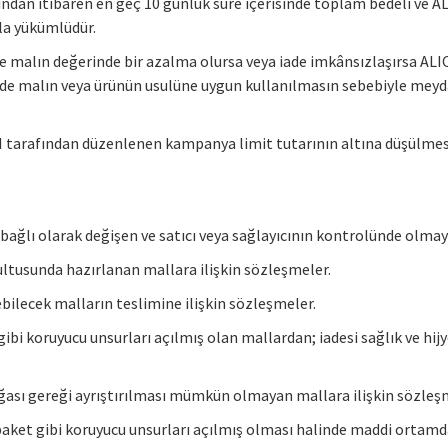
ndan itibaren en geç 10 günlük süre içerisinde toplam bedeli ve ALI
kla yükümlüdür.
e malın değerinde bir azalma olursa veya iade imkânsızlaşırsa ALIC
de malın veya ürünün usulüne uygun kullanılmasın sebebiyle meyd
ICI tarafından düzenlenen kampanya limit tutarının altına düşülm
a bağlı olarak değişen ve satıcı veya sağlayıcının kontrolünde olma
ğrultusunda hazırlanan mallara ilişkin sözleşmeler.
bilecek malların teslimine ilişkin sözleşmeler.
bi koruyucu unsurları açılmış olan mallardan; iadesi sağlık ve hij
ğası gereği ayrıştırılması mümkün olmayan mallara ilişkin sözleş
ket gibi koruyucu unsurları açılmış olması halinde maddi ortamda su