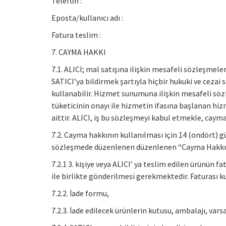
Telefon :
Eposta/kullanıcı adı :
Fatura teslim :
7. CAYMA HAKKI
7.1. ALICI; mal satışına ilişkin mesafeli sözleşmele
SATICI’ya bildirmek şartıyla hiçbir hukuki ve cez
kullanabilir. Hizmet sunumuna ilişkin mesafeli söz
tüketicinin onayı ile hizmetin ifasına başlanan h
aittir. ALICI, iş bu sözleşmeyi kabul etmekle, caym
7.2. Cayma hakkının kullanılması için 14 (ondört) gü
sözleşmede düzenlenen düzenlenen “Cayma Hakkı Ku
7.2.1 3. kişiye veya ALICI’ ya teslim edilen ürünün
ile birlikte gönderilmesi gerekmektedir. Faturası
7.2.2. İade formu,
7.2.3. İade edilecek ürünlerin kutusu, ambalajı, var