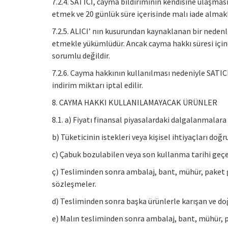
7.2.4. SATICI, cayma bildiriminin kendisine ulaşması
etmek ve 20 günlük süre içerisinde malı iade alma
7.2.5. ALICI’ nın kusurundan kaynaklanan bir nedenl
etmekle yükümlüdür. Ancak cayma hakkı süresi için
sorumlu değildir.
7.2.6. Cayma hakkının kullanılması nedeniyle SAT
indirim miktarı iptal edilir.
8. CAYMA HAKKI KULLANILAMAYACAK ÜRÜNLER
8.1. a) Fiyatı finansal piyasalardaki dalgalanmalar
b) Tüketicinin istekleri veya kişisel ihtiyaçları do
c) Çabuk bozulabilen veya son kullanma tarihi geçe
ç) Tesliminden sonra ambalaj, bant, mühür, paket gi
sözleşmeler.
d) Tesliminden sonra başka ürünlerle karışan ve do
e) Malın tesliminden sonra ambalaj, bant, mühür, pa