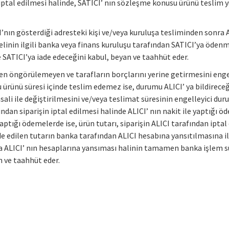
ptal edilmesi halinde, SATICI’ nın sözleşme konusu ürünü teslim 
nın gösterdiği adresteki kişi ve/veya kuruluşa tesliminden sonra ALI
inin ilgili banka veya finans kuruluşu tarafından SATICI’ya öden
de SATICI’ya iade edeceğini kabul, beyan ve taahhüt eder.
eden öngörülemeyen ve tarafların borçlarını yerine getirmesini engel
ürünü süresi içinde teslim edemez ise, durumu ALICI’ ya bildireceği
ali ile değiştirilmesini ve/veya teslimat süresinin engelleyici 
ndan siparişin iptal edilmesi halinde ALICI’ nın nakit ile yaptığı ö
 yaptığı ödemelerde ise, ürün tutarı, siparişin ALICI tarafından ipta
ade edilen tutarın banka tarafından ALICI hesabına yansıtılmasına il
 ALICI’ nın hesaplarına yansıması halinin tamamen banka işlem süre
n ve taahhüt eder.