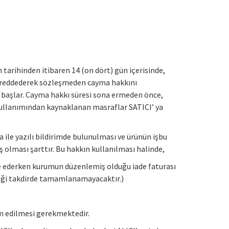
 tarihinden itibaren 14 (on dört) gün içerisinde,
lı reddederek sözleşmeden cayma hakkını
n başlar. Cayma hakkı süresi sona ermeden önce,
kullanımından kaynaklanan masraflar SATICI’ ya
a ile yazılı bildirimde bulunulması ve ürünün işbu
lması şarttır. Bu hakkın kullanılması halinde,
iade ederken kurumun düzenlemiş olduğu iade faturası
ediği takdirde tamamlanamayacaktır.)
slim edilmesi gerekmektedir.