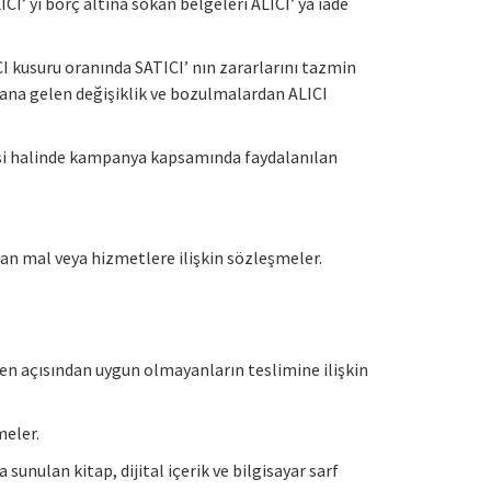
CI’ yı borç altına sokan belgeleri ALICI’ ya iade
I kusuru oranında SATICI’ nın zararlarını tazmin
ana gelen değişiklik ve bozulmalardan ALICI
esi halinde kampanya kapsamında faydalanılan
yan mal veya hizmetlere ilişkin sözleşmeler.
yen açısından uygun olmayanların teslimine ilişkin
meler.
nulan kitap, dijital içerik ve bilgisayar sarf