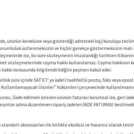
rde, ürünün kendisine veya gösterdiği adresteki kişi/kuruluşa teslim
ai sorumluluk üstlenmeksizin ve hiçbir gerekçe göstermeksizin ma
leşmelerde ise, bu süre sözleşmenin imzalandığı tarihten itibare
izmet sözleşmelerinde cayma hakkı kullanılamaz. Cayma hakkının 
a hakkı konusunda bilgilendirildiğini peşinen kabul eder.
nlük süre içinde SATICI’ ya iadeli taahhütlü posta, faks veya epost
llanılamayacak Ürünler” hükümleri çerçevesinde kullanılmamış o
 faturası, (İade edilmek istenen ürünün faturası kurumsal ise, geri 
 kurumlar adına düzenlenen sipariş iadeleri İADE FATURASI kesilm
sa standart aksesuarları ile birlikte eksiksiz ve hasarsız olarak te