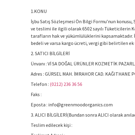
1.KONU
İşbu Satış Sözleşmesi Ön Bilgi Formu’nun konusu, SAT
ve teslimi ile ilgili olarak 6502 sayılı Tüketicil
tarafların hak ve yükümlülüklerini kapsamaktadır. 
bedeli ve varsa kargo ücreti, vergi gibi belirtilen 
2. SATICI BİLGİLERİ
Ünvanı : Vİ SA DOĞAL ÜRÜNLER KOZMETİK PAZARL
Adres : GÜRSEL MAH. İMRAHOR CAD. KAĞITHANE PO
Telefon :
(0212) 236 36 56
Faks :
Eposta :
info@greenmoodorganics.com
3. ALICI BİLGİLERİ(Bundan sonra ALICI olarak anılac
Teslim edilecek kişi :