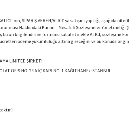
ICI’ nın, SİPARİŞ VEREN/ALICI’ ya satışını yaptığı, aşağıda nitelikle
erin Korunması Hakkındaki Kanun – Mesafeli Sözleşmeler Yönetmeliği
İş bu ön bilgilendirme formunu kabul etmekle ALICI, sözleşme konu
ek ücretleri ödeme yükümlülüğü altına gireceğini ve bu konuda bilgil
AMA LİMİTED ŞİRKETİ
LAT OFIS NO: 23 A İÇ KAPI NO: 1 KAĞITHANE/ İSTANBUL
aktır.)