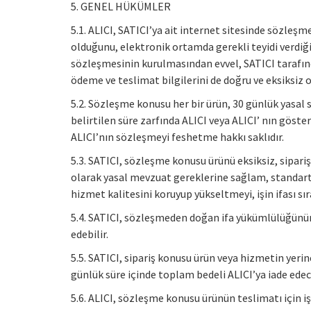
5. GENEL HÜKÜMLER
5.1. ALICI, SATICI’ya ait internet sitesinde sözleşme
olduğunu, elektronik ortamda gerekli teyidi verdiğ
sözleşmesinin kurulmasından evvel, SATICI tarafından
ödeme ve teslimat bilgilerini de doğru ve eksiksiz 
5.2. Sözleşme konusu her bir ürün, 30 günlük yasal s
belirtilen süre zarfında ALICI veya ALICI’ nın göste
ALICI’nın sözleşmeyi feshetme hakkı saklıdır.
5.3. SATICI, sözleşme konusu ürünü eksiksiz, siparişt
olarak yasal mevzuat gereklerine sağlam, standartlar
hizmet kalitesini koruyup yükseltmeyi, işin ifası s
5.4. SATICI, sözleşmeden doğan ifa yükümlülüğünün s
edebilir.
5.5. SATICI, sipariş konusu ürün veya hizmetin yeri
günlük süre içinde toplam bedeli ALICI’ya iade ede
5.6. ALICI, sözleşme konusu ürünün teslimatı için