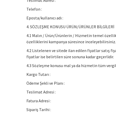
Teslimat Adresi :
Telefon :
Eposta/kullanıcı adı :
4. SÖZLEŞME KONUSU ÜRÜN/ÜRÜNLER BİLGİLERİ
4.1 Malın / Ürün/Ürünlerin / Hizmetin temel özellik
özelliklerini kampanya süresince inceleyebilirsiniz
4.2 Listelenen ve sitede ilan edilen fiyatlar satış fi
fiyatlar ise belirtilen süre sonuna kadar geçerlidir.
4.3 Sözleşme konusu mal ya da hizmetin tüm vergiler
Kargo Tutarı :
Ödeme Şekli ve Planı :
Teslimat Adresi :
Fatura Adresi :
Sipariş Tarihi :