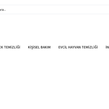
EK TEMİZLİĞİ
KİŞİSEL BAKIM
EVCİL HAYVAN TEMİZLİĞİ
İ
Ön Bilgilendirme Form
Ana Sayfa
Ön Bilgilendirme Formu